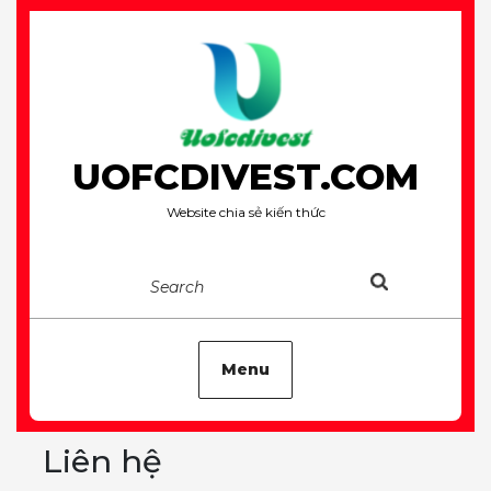
Skip
to
content
UOFCDIVEST.COM
Website chia sẻ kiến thức
Search
Menu
Liên hệ