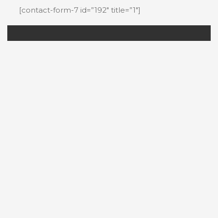
[contact-form-7 id=”192″ title=”1″]