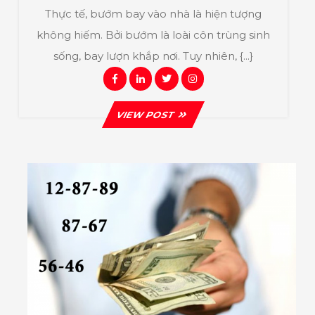
Là
20,
Thực tế, bướm bay vào nhà là hiện tượng
Điềm
2021
Gì?
không hiếm. Bởi bướm là loài côn trùng sinh
Điềm
sống, bay lượn khắp nơi. Tuy nhiên, {...}
Lành
Facebook
Linkedin
Twitter
Hay
Instagram
Dữ?
VIEW
VIEW POST
POST