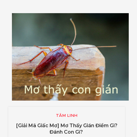
TÂM LINH
[Giải Mã Giấc Mơ] Mơ Thấy Gián Điềm Gì?
[Giải
Đánh Con Gì?