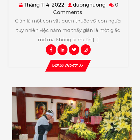
Mã
Tháng
duonghuong
Tháng 11 4, 2022
duonghuong
0
Giấc
11
Mơ]
Comments
Mơ
4,
Gián là một con vật quen thuộc với con người
Thấy
2022
Gián
tuy nhiên việc nằm mơ thấy gián là một giấc
Điềm
mơ mà không ai muốn {...}
Gì?
Facebook
Linkedin
Twitter
Đánh
Instagram
Con
Gì?
VIEW
VIEW POST
POST