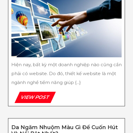
Là
Gì?
Quy
Trình
Thiết
Kế
Website
Hoàn
Chỉnh
Hiện nay, bất kỳ một doanh nghiệp nào cũng cần
phải có website. Do đó, thiết kế website là một
ngành nghề tiềm năng giúp {...}
VIEW
VIEW POST
POST
Da Ngăm Nhuộm Màu Gì Để Cuốn Hút