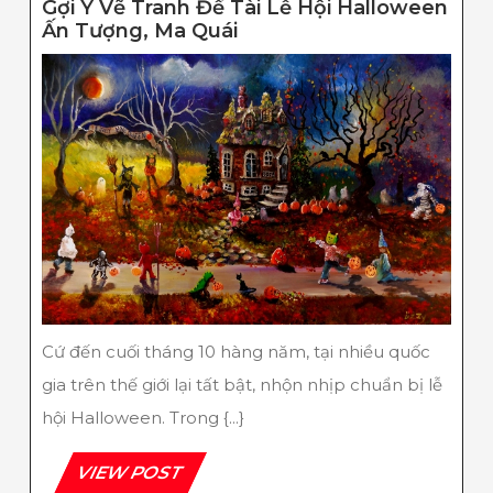
Gợi Ý Vẽ Tranh Đề Tài Lễ Hội Halloween
Gợi
Ấn Tượng, Ma Quái
Ý
Vẽ
Tranh
Đề
Tài
Lễ
Hội
Halloween
Ấn
Tượng,
Ma
Quái
Cứ đến cuối tháng 10 hàng năm, tại nhiều quốc
gia trên thế giới lại tất bật, nhộn nhịp chuẩn bị lễ
hội Halloween. Trong {...}
VIEW
VIEW POST