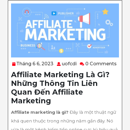
Tháng
uofcdi
Tháng 6 6, 2023
uofcdi
0 Comments
6
Affiliate Marketing Là Gì?
6,
Những Thông Tin Liên
2023
Quan Đến Affiliate
Marketing
Affiliate marketing là gì?
Đây là một thuật ngữ
khá quen thuộc trong những năm gần đây. Nó
vừa là một kênh kiếm tiền online cực kỳ hiệu quả,