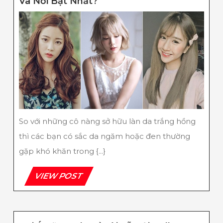
Da
Và Nổi Bật Nhất?
Ngăm
Nhuộm
Màu
Gì
Để
Cuốn
Hút
Và
Nổi
Bật
Nhất?
So với những cô nàng sở hữu làn da trắng hồng
thì các bạn có sắc da ngăm hoặc đen thường
gặp khó khăn trong {...}
VIEW
VIEW POST
POST