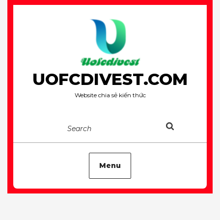
Skip
to
content
UOFCDIVEST.COM
Website chia sẻ kiến thức
Search
Menu