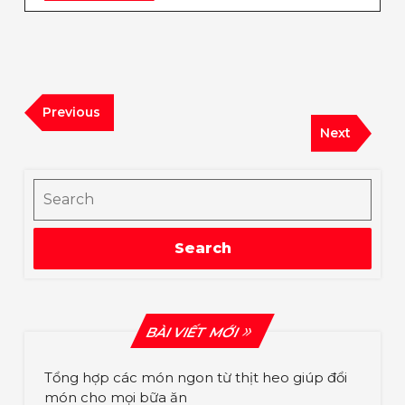
POST
Điều
Previous
Previous
hướng
Post
Next
Next
bài
Post
viết
Search
Search
BÀI VIẾT MỚI
Tổng hợp các món ngon từ thịt heo giúp đổi
món cho mọi bữa ăn