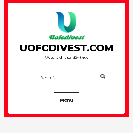
Skip
to
content
UOFCDIVEST.COM
Website chia sẻ kiến thức
Search
Menu