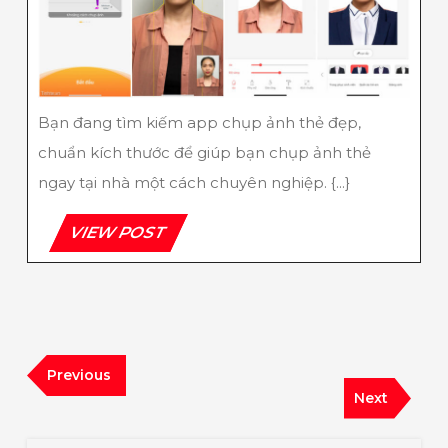
Thẻ
Đẹp
Nhất
Hiện
Nay
Bạn đang tìm kiếm app chụp ảnh thẻ đẹp,
chuẩn kích thước để giúp bạn chụp ảnh thẻ
ngay tại nhà một cách chuyên nghiệp. {...}
VIEW
VIEW POST
POST
Điều
Previous
Previous
hướng
Post
Next
Next
bài
Post
viết