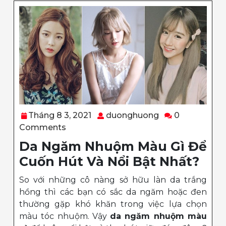
Tháng
duonghuong
Tháng 8 3, 2021
duonghuong
0
8
Comments
3,
Da Ngăm Nhuộm Màu Gì Để
2021
Cuốn Hút Và Nổi Bật Nhất?
So với những cô nàng sở hữu làn da trắng
hồng thì các bạn có sắc da ngăm hoặc đen
thường gặp khó khăn trong việc lựa chọn
màu tóc nhuộm. Vậy
da ngăm nhuộm màu