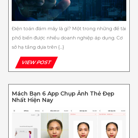
Và
Ứng
Dụng
Thực
Tế
Điện toán đám mây là gì? Một trong những đề tài
phổ biến được nhiều doanh nghiệp áp dụng. Cơ
sở hạ tầng dựa trên {...}
VIEW
VIEW POST
POST
Mách Bạn 6 App Chụp Ảnh Thẻ Đẹp
Mách
Nhất Hiện Nay
Bạn
6
App
Chụp
Ảnh