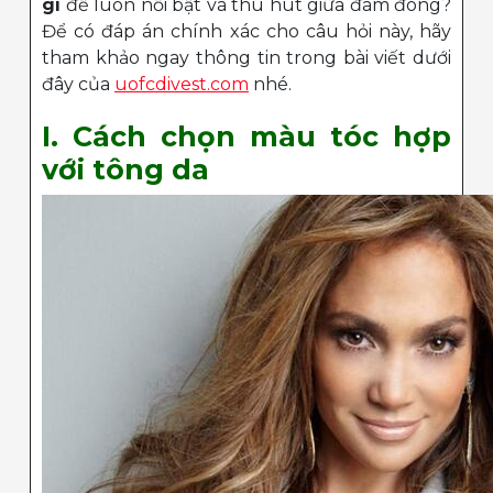
gì
để luôn nổi bật và thu hút giữa đám đông?
Để có đáp án chính xác cho câu hỏi này, hãy
tham khảo ngay thông tin trong bài viết dưới
đây của
uofcdivest.com
nhé.
I. Cách chọn màu tóc hợp
với tông da