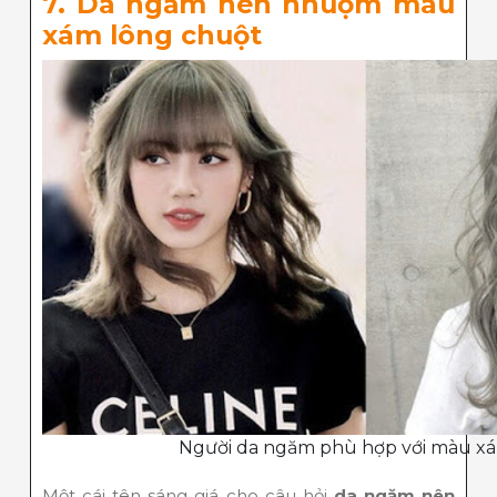
7. Da ngăm nên nhuộm màu
xám lông chuột
Người da ngăm phù hợp với màu x
Một cái tên sáng giá cho câu hỏi
da ngăm nên