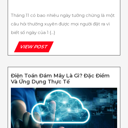
Âm
Lịch?
Tháng 11 có bao nhiêu ngày tưởng chừng là một
câu hỏi thường xuyên được mọi người đặt ra vì
biết số ngày của 1 {...}
VIEW
VIEW POST
POST
Điện Toán Đám Mây Là Gì? Đặc Điểm
Điện
Và Ứng Dụng Thực Tế
Toán
Đám
Mây
Là
Gì?
Đặc
Điểm