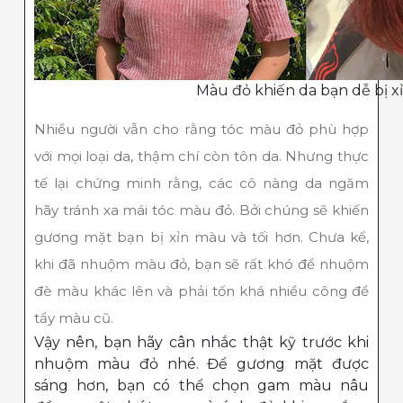
Màu đỏ khiến da bạn dễ bị x
Nhiều người vẫn cho rằng tóc màu đỏ phù hợp
với mọi loại da, thậm chí còn tôn da. Nhưng thực
tế lại chứng minh rằng, các cô nàng da ngăm
hãy tránh xa mái tóc màu đỏ. Bởi chúng sẽ khiến
gương mặt bạn bị xỉn màu và tối hơn. Chưa kể,
khi đã nhuộm màu đỏ, bạn sẽ rất khó để nhuộm
đè màu khác lên và phải tốn khá nhiều công để
tẩy màu cũ.
Vậy nên, bạn hãy cân nhắc thật kỹ trước khi
nhuộm màu đỏ nhé. Để gương mặt được
sáng hơn, bạn có thể chọn gam màu nâu